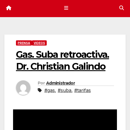
PRENSA
VIDEOS
Gas. Suba retroactiva.
Dr. Christian Galindo
Por
Administrador
#gas
,
#suba
,
#tarifas