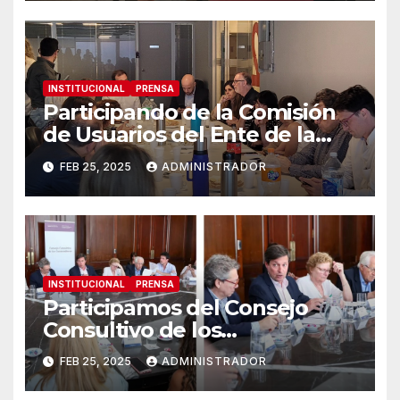
INSTITUCIONAL
PRENSA
Participando de la Comisión
de Usuarios del Ente de la
Ciudad (CABA)
FEB 25, 2025
ADMINISTRADOR
INSTITUCIONAL
PRENSA
Participamos del Consejo
Consultivo de los
Consumidores
FEB 25, 2025
ADMINISTRADOR