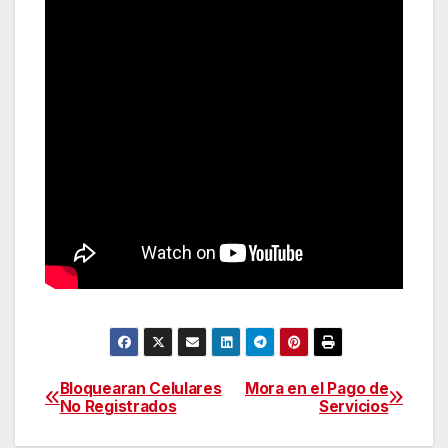
Bloquearan Celulares
Mora en el Pago de
Navegación
No Registrados
Servicios
de