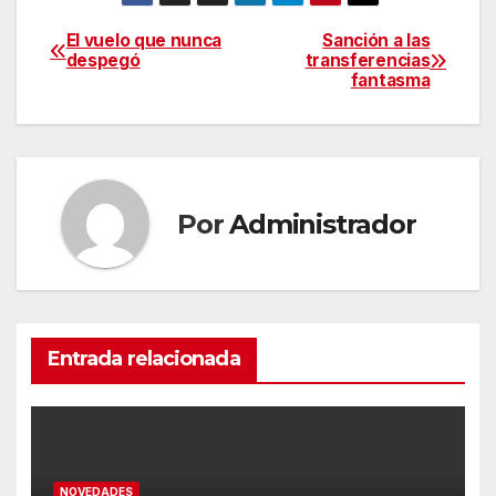
El vuelo que nunca
Sanción a las
Navegación
despegó
transferencias
fantasma
de
entradas
Por
Administrador
Entrada relacionada
NOVEDADES