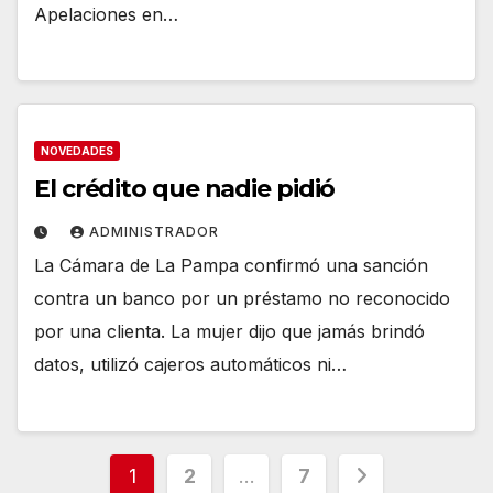
Apelaciones en…
NOVEDADES
El crédito que nadie pidió
ADMINISTRADOR
La Cámara de La Pampa confirmó una sanción
contra un banco por un préstamo no reconocido
por una clienta. La mujer dijo que jamás brindó
datos, utilizó cajeros automáticos ni…
Paginación
1
2
…
7