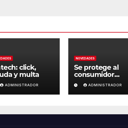
EDADES
NOVEDADES
tech: click,
Se protege al
uda y multa
consumidor
vulnerable
ADMINISTRADOR
ADMINISTRADOR