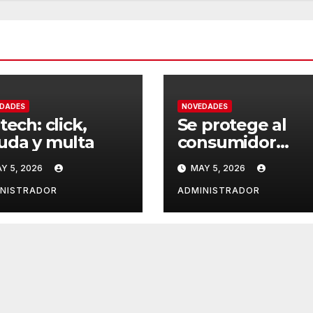
DADES
NOVEDADES
tech: click,
Se protege al
uda y multa
consumidor
vulnerable
Y 5, 2026
MAY 5, 2026
INISTRADOR
ADMINISTRADOR