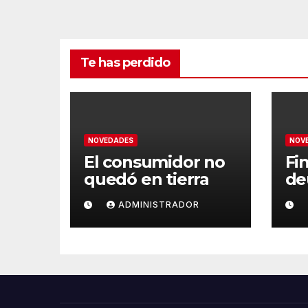
Te has perdido
NOVEDADES
NOV
El consumidor no
Fin
quedó en tierra
de
ADMINISTRADOR