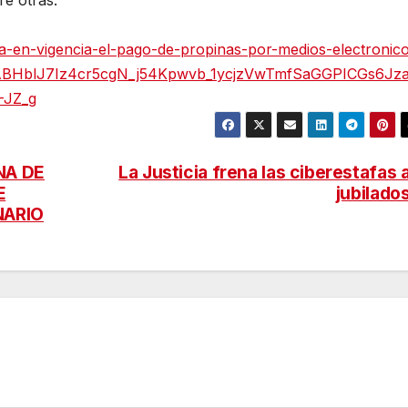
tra-en-vigencia-el-pago-de-propinas-por-medios-electronic
AABHblJ7Iz4cr5cgN_j54Kpwvb_1ycjzVwTmfSaGGPICGs6Jz
-JZ_g
NA DE
La Justicia frena las ciberestafas 
E
jubilado
NARIO