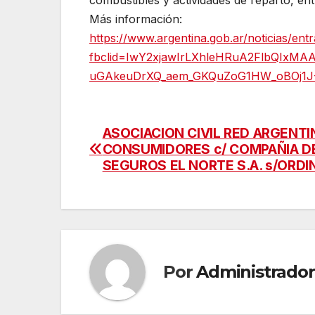
Más información:
https://www.argentina.gob.ar/noticias/en
fbclid=IwY2xjawIrLXhleHRuA2FlbQIxM
uGAkeuDrXQ_aem_GKQuZoG1HW_oBOj1J
ASOCIACION CIVIL RED ARGENTI
Navegación
CONSUMIDORES c/ COMPAÑIA D
de
SEGUROS EL NORTE S.A. s/ORDI
entradas
Por
Administrador