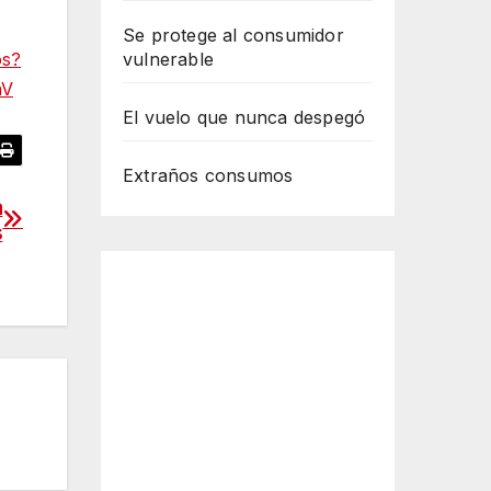
Se protege al consumidor
os?
vulnerable
aV
El vuelo que nunca despegó
Extraños consumos
a
s