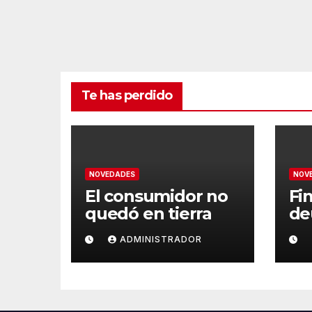
Te has perdido
NOVEDADES
NOV
El consumidor no
Fin
quedó en tierra
de
ADMINISTRADOR