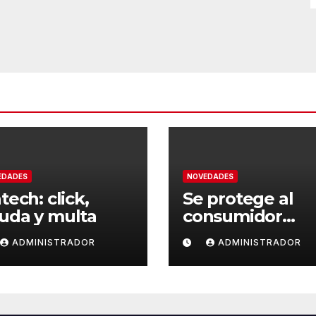
EDADES
NOVEDADES
tech: click,
Se protege al
uda y multa
consumidor
vulnerable
ADMINISTRADOR
ADMINISTRADOR