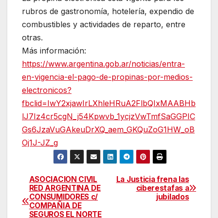
rubros de gastronomía, hotelería, expendio de
combustibles y actividades de reparto, entre
otras.
Más información:
https://www.argentina.gob.ar/noticias/entra-
en-vigencia-el-pago-de-propinas-por-medios-
electronicos?
fbclid=IwY2xjawIrLXhleHRuA2FlbQIxMAABHb
lJ7Iz4cr5cgN_j54Kpwvb_1ycjzVwTmfSaGGPIC
Gs6JzaVuGAkeuDrXQ_aem_GKQuZoG1HW_oB
Oj1J-JZ_g
ASOCIACION CIVIL
La Justicia frena las
Navegación
RED ARGENTINA DE
ciberestafas a
CONSUMIDORES c/
jubilados
de
COMPAÑIA DE
SEGUROS EL NORTE