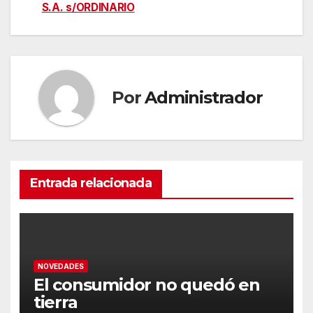
entradas
S.A. s/ORDINARIO
Por
Administrador
Entrada relacionada
NOVEDADES
El consumidor no quedó en
tierra