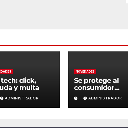
EDADES
NOVEDADES
tech: click,
Se protege al
uda y multa
consumidor
vulnerable
ADMINISTRADOR
ADMINISTRADOR